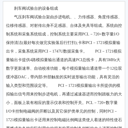
刹车阀试验台的设备组成
气压刹车阀试验台架由步进电机、、力传感器、角度传感器、
位移传感器、对射传出身不足感器、台体及夹具等组成。系统由控
制系统和采集系统组成，控制系统主要采用PCL－720+数字量I/O
保持清洁(最好每次做完实验落后行打扫);卡和PCI－1721模拟量输
出卡，采集系统采用PCI－1747U数据采集卡。 PCI－1721模拟
量输出卡提供4路模拟量输出通道的高速PCI总线卡，具有5MHz大
数字更新速率、自动校准功能，每个模拟量输出通道带一个12位双
缓冲器DAC，带内部/外部触发的实时波形输出功能，具有灵活的
输入类型和范围设定等。 PCI－1721模拟量输出卡所提供的模
拟输出信号用来控制步进电机，再通过减速器进而控制踏板力的大
小，面板上装有相应的显示仪表和控制开关。PCL－720+数字量
I/O卡控制电磁阀的开断以及其它保护类单元的控制，同时PCI－
1721模拟量输出卡还用来控制电磁比例阀这类使人着迷的特性使石