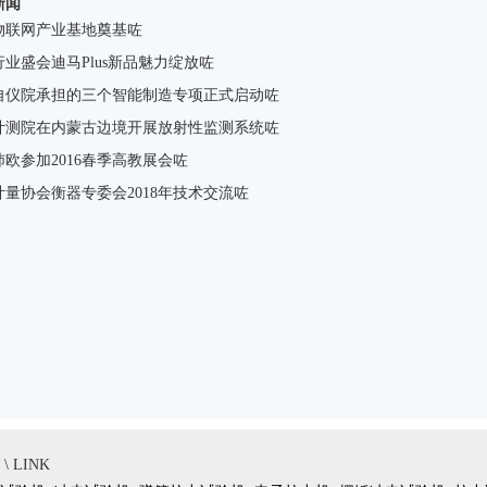
新闻
物联网产业基地奠基咗
业盛会迪马Plus新品魅力绽放咗
自仪院承担的三个智能制造专项正式启动咗
计测院在内蒙古边境开展放射性监测系统咗
沛欧参加2016春季高教展会咗
计量协会衡器专委会2018年技术交流咗
 LINK