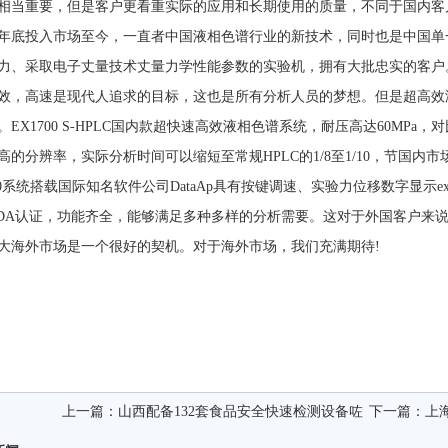
相当重要，但是客户更看重实际的应用和长期使用的质量，不同于国内客户，
04年底投入市场至今，一直者中国液相色谱行业的新技术，同时也是中国
力、采取电子丈量技术丈量力学性能参数的实验机，拥有大批忠实的客户
效，高速是现代人追求的目标，这也是所有分析人员的梦想。但是超高效
。EX1700 S-HPLC国内款超快速高效液相色谱系统，耐压高达60MPa
高的分辨率，实际分析时间可以缩短至常规HPLC的1/8至1/10，节国
700系统搭载国际知名软件公司DataAp具有按键调速、实验力位移数字显示ex公
,FDA认证，功能齐全，能够满足多种多样的分析需要。这对于外国客户来
大海外市场是一个很好的契机。对于海外市场，我们充满期待!
上一篇：
山西配备132套食品安全快速检测设备咗
下一篇：
上