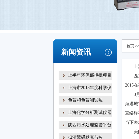
首页
>
新闻资讯
上
上半年环保部拒批项目
匹
2015
上海市2018年度科学仪
3
器
色盲和色盲测试咗
海港城
上海化学分析测试仪器
直络绎
当下表
陕西污水处理监管平台
美
扫清障碍默克与咗