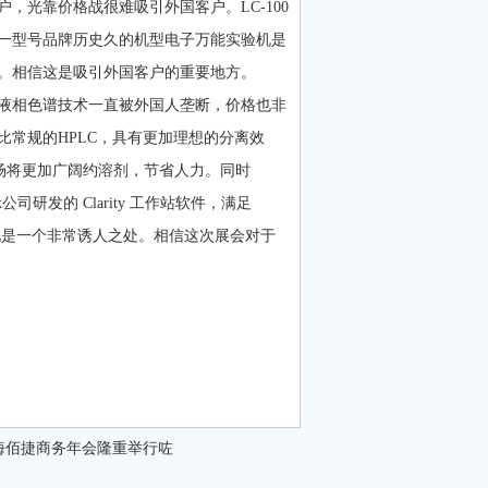
光靠价格战很难吸引外国客户。LC-100
单一型号品牌历史久的机型电子万能实验机是
。相信这是吸引外国客户的重要地方。
液相色谱技术一直被外国人垄断，价格也非
，对比常规的HPLC，具有更加理想的分离效
内市场将更加广阔约溶剂，节省人力。同时
司研发的 Clarity 工作站软件，满足
说是一个非常诱人之处。相信这次展会对于
海佰捷商务年会隆重举行咗