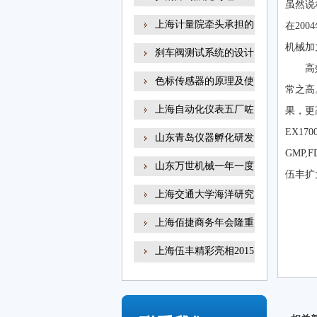
虽然说
上海计量院牵头承担的
在20
机械加
刹车阀测试系统的设计
高
色标传感器的原理及使
常之高
上海自动化仪表五厂咗
果，更
EX1
山东青岛仪器孵化研发
GMP
山东万世机械一年一度
伍丰扩
上海交通大学海洋研究
上海佰捷商务年会隆重
上海伍丰精彩亮相2015
咗