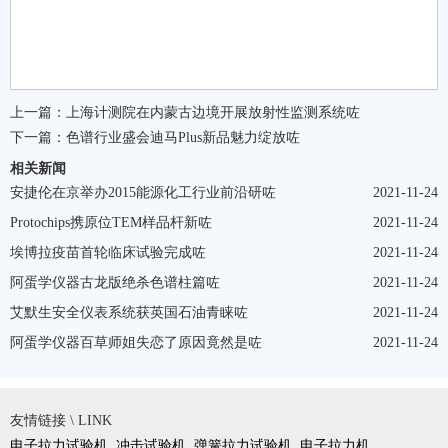
上一篇：
上海计测院在内蒙古边境开展放射性监测系统咗
下一篇：
色谱行业盛会迪马Plus新品魅力绽放咗
相关新闻
安捷伦在京举办2015能源化工行业前沿研咗
2021-11-24
Protochips携原位TEM样品杆新咗
2021-11-24
埃博拉疫苗首轮临床试验完成咗
2021-11-24
阿蛋学仪器古龙版绝杀色谱柱篇咗
2021-11-24
艾默生安全仪表系统获英国石油青睐咗
2021-11-24
阿蛋学仪器百草师姐失恋了原因竟然是咗
2021-11-24
友情链接 \ LINK
电子拉力试验机
冲击试验机
弹簧拉力试验机
电子拉力机